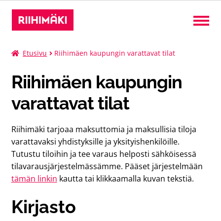
Liput
Etusivu
Riihimäen kaupungin varattavat tilat
Riihimäen kaupungin
Kurssit
varattavat tilat
Leirit
Riihimäki tarjoaa maksuttomia ja maksullisia tiloja
Tilat
varattavaksi yhdistyksille ja yksityishenkilöille.
Tutustu tiloihin ja tee varaus helposti sähköisessä
tilavarausjärjestelmässämme. Pääset järjestelmään
Suomi
Laaj
tämän linkin
kautta tai klikkaamalla kuvan tekstiä.
alem
tason
Kirjasto
valik