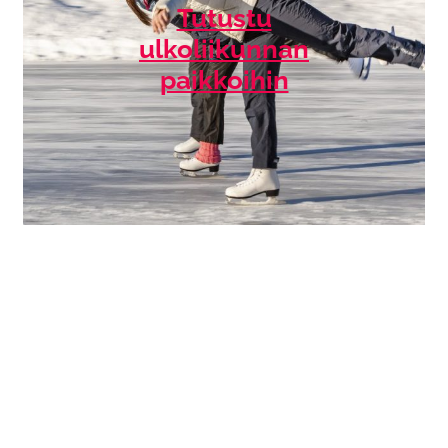
Tutustu
ulkoliikunnan
paikkoihin