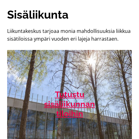
Sisäliikunta
Liikuntakeskus tarjoaa monia mahdollisuuksia liikkua
sisätiloissa ympäri vuoden eri lajeja harrastaen.
Tutustu
sisäliikunnan
tiloihin