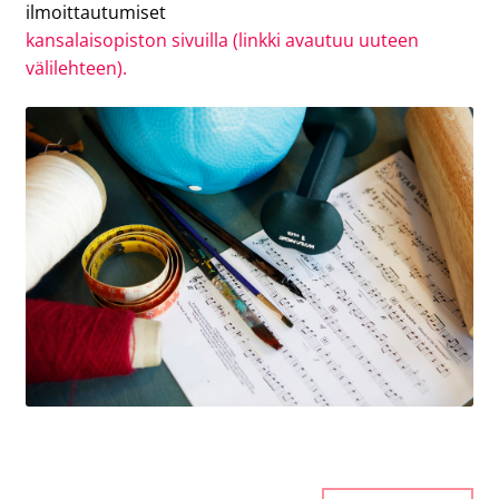
ilmoittautumiset
kansalaisopiston sivuilla (linkki avautuu uuteen
välilehteen).