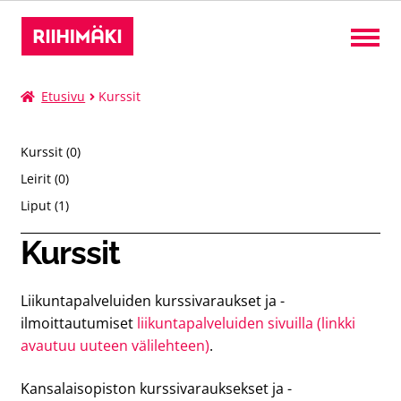
Liput
Etusivu
Kurssit
Kurssit
0
Kurssit
0
palvelua
0
Leirit
0
palvelua
Leirit
1
Liput
1
tuote
Kurssit
Tilat
Liikuntapalveluiden kurssivaraukset ja -
Suomi
Laaj
ilmoittautumiset
liikuntapalveluiden sivuilla (linkki
alem
avautuu uuteen välilehteen)
.
tason
valik
Kansalaisopiston kurssivarauksekset ja -