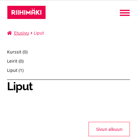
Liput
Etusivu
Liput
Kurssit
0
Kurssit
0
palvelua
0
Leirit
0
palvelua
Leirit
1
Liput
1
tuote
Liput
Tilat
Suomi
Laaj
alem
tason
valik
Sivun alkuun