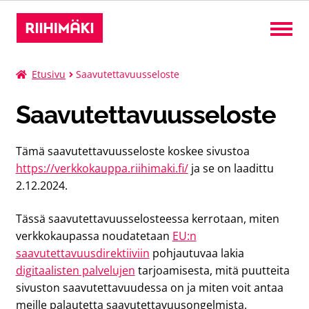
Liput
Etusivu
Saavutettavuusseloste
Saavutettavuusseloste
Kurssit
Tämä saavutettavuusseloste koskee sivustoa
Leirit
https://verkkokauppa.riihimaki.fi/
ja se on laadittu
2.12.2024.
Tilat
Tässä saavutettavuusselosteessa kerrotaan, miten
Suomi
verkkokaupassa noudatetaan
EU:n
Laaj
saavutettavuusdirektiiviin
pohjautuvaa lakia
alem
digitaalisten palvelujen
tarjoamisesta, mitä puutteita
tason
sivuston saavutettavuudessa on ja miten voit antaa
valik
meille palautetta saavutettavuusongelmista.