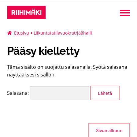
Liput
Etusivu
Liikuntatatilavuokrat/jäähalli
Pääsy kielletty
Kurssit
Tämä sisältö on suojattu salasanalla. Syötä salasana
Leirit
näyttääksesi sisällön.
Tilat
Salasana:
Suomi
Laaj
alem
tason
valik
Sivun alkuun