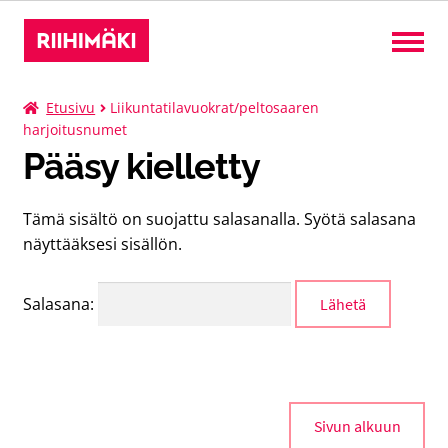
Liput
Etusivu
Liikuntatilavuokrat/peltosaaren
harjoitusnumet
Pääsy kielletty
Kurssit
Tämä sisältö on suojattu salasanalla. Syötä salasana
Leirit
näyttääksesi sisällön.
Tilat
Salasana:
Suomi
Laaj
alem
tason
valik
Sivun alkuun